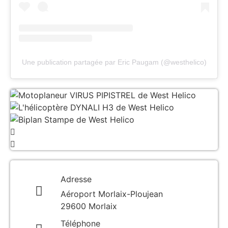
Une publication partagée par Eric Paugam (@westhelico)
Adresse
Aéroport Morlaix-Ploujean
29600 Morlaix
Téléphone