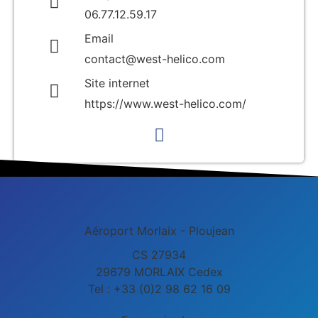
06.77.12.59.17
Email
contact@west-helico.com
Site internet
https://www.west-helico.com/
Aéroport Morlaix - Ploujean
CS 27934
29679 MORLAIX Cedex
Tel : +33 (0)2 98 62 16 09